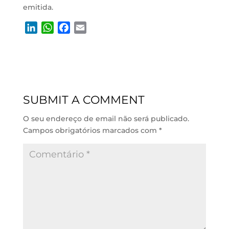
emitida.
L
W
F
E
i
h
a
m
n
a
c
a
k
t
e
i
e
s
b
l
d
A
o
SUBMIT A COMMENT
I
p
o
n
p
k
O seu endereço de email não será publicado.
Campos obrigatórios marcados com
*