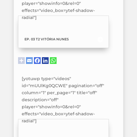
player="showinfo=0&rel=0"
effects="video_box=ytef-shadow-
radial"]
EP. 03 T2 VITÓRIA NUNES
[yotuwp type="videos"
id="mUUlKg0QCWE" pagination="off"
column="1" per_page="1" title="off"
description="off"
player="showinfo=0&rel=0"
effects="video_box=ytef-shadow-
radial"]