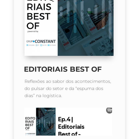
EDITORIAIS BEST OF
Reflexões ao sabor dos acontecimentos,
do pulsar do setor e da “espuma dos
dias” na logística
.