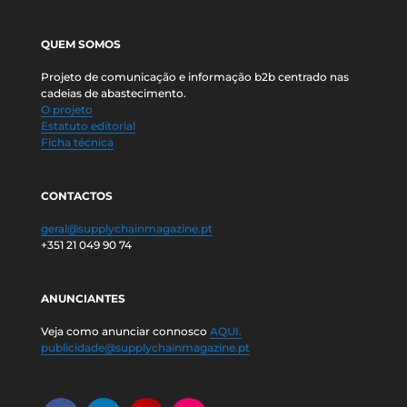
QUEM SOMOS
Projeto de comunicação e informação b2b centrado nas
cadeias de abastecimento.
O projeto
Estatuto editorial
Ficha técnica
CONTACTOS
geral@supplychainmagazine.pt
+351 21 049 90 74
ANUNCIANTES
Veja como anunciar connosco
AQUI.
publicidade@supplychainmagazine.pt