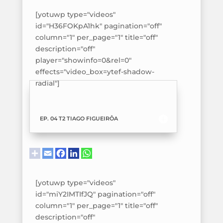
[yotuwp type="videos"
id="H36FOKpA1hk" pagination="off"
column="1" per_page="1" title="off"
description="off"
player="showinfo=0&rel=0"
effects="video_box=ytef-shadow-
radial"]
EP. 04 T2 TIAGO FIGUEIRÔA
[yotuwp type="videos"
id="miY2IMTIfJQ" pagination="off"
column="1" per_page="1" title="off"
description="off"