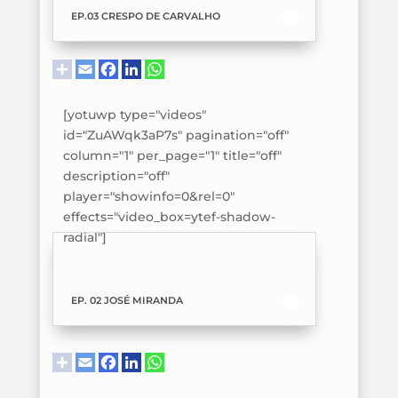
EP.03 CRESPO DE CARVALHO
[yotuwp type="videos"
id="ZuAWqk3aP7s" pagination="off"
column="1" per_page="1" title="off"
description="off"
player="showinfo=0&rel=0"
effects="video_box=ytef-shadow-
radial"]
EP. 02 JOSÉ MIRANDA