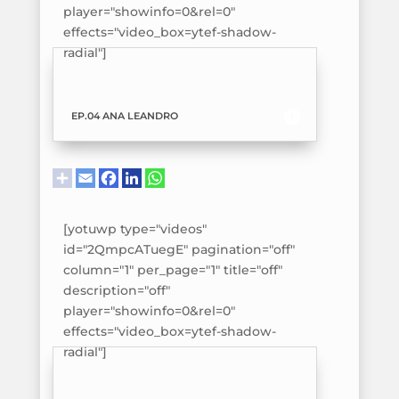
player="showinfo=0&rel=0"
effects="video_box=ytef-shadow-
radial"]
EP.04 ANA LEANDRO
[yotuwp type="videos"
id="2QmpcATuegE" pagination="off"
column="1" per_page="1" title="off"
description="off"
player="showinfo=0&rel=0"
effects="video_box=ytef-shadow-
radial"]