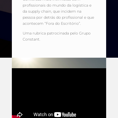
profissionais do mundo da logística e
da supply chain, que incidem na
pessoa por detrás do profissional e que
acontecem “Fora do Escritório”.
Uma rubrica patrocinada pelo Grupo
Constant.