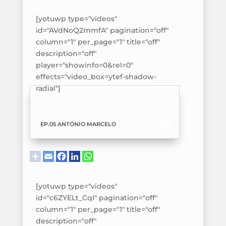
[yotuwp type="videos"
id="AVdNoQ2mmfA" pagination="off"
column="1" per_page="1" title="off"
description="off"
player="showinfo=0&rel=0"
effects="video_box=ytef-shadow-
radial"]
EP.05 ANTÓNIO MARCELO
[yotuwp type="videos"
id="c6ZYELt_CqI" pagination="off"
column="1" per_page="1" title="off"
description="off"