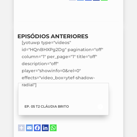
EPISÓDIOS ANTERIORES
[yotuwp type="videos"
id="HQnBHXPg2Dg" pagination="off"
column="1" per_page="1" title="off"
description="off"
player="showinfo=0&rel=0"
effects="video_box=ytef-shadow-
radial"]
EP. 05 T2 CLÁUDIA BRITO