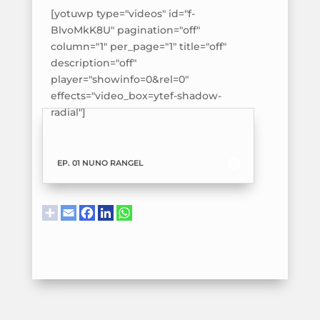
[yotuwp type="videos" id="f-
BlvoMkK8U" pagination="off"
column="1" per_page="1" title="off"
description="off"
player="showinfo=0&rel=0"
effects="video_box=ytef-shadow-
radial"]
EP. 01 NUNO RANGEL