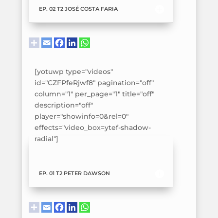
EP. 02 T2 JOSÉ COSTA FARIA
[yotuwp type="videos"
id="CZFPfeRjwf8" pagination="off"
column="1" per_page="1" title="off"
description="off"
player="showinfo=0&rel=0"
effects="video_box=ytef-shadow-
radial"]
EP. 01 T2 PETER DAWSON