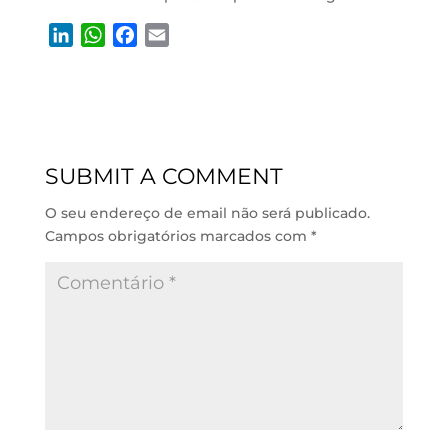
L
W
F
E
i
h
a
m
n
a
c
a
k
t
e
i
e
s
b
l
d
A
o
SUBMIT A COMMENT
I
p
o
n
p
k
O seu endereço de email não será publicado.
Campos obrigatórios marcados com
*