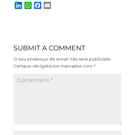
L
W
F
E
i
h
a
m
n
a
c
a
k
t
e
i
e
s
b
l
d
A
o
SUBMIT A COMMENT
I
p
o
n
p
k
O seu endereço de email não será publicado.
Campos obrigatórios marcados com
*