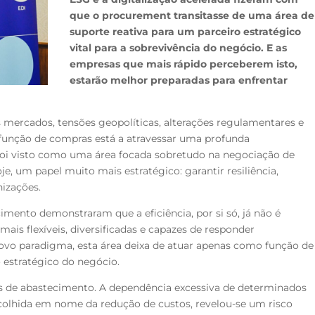
que o procurement transitasse de uma área de
suporte reativa para um parceiro estratégico
vital para a sobrevivência do negócio. E as
empresas que mais rápido perceberem isto,
estarão melhor preparadas para enfrentar
 mercados, tensões geopolíticas, alterações regulamentares e
a função de compras está a atravessar uma profunda
foi visto como uma área focada sobretudo na
negociação de
oje, um papel
muito mais estratégico: garantir resiliência,
nizações.
necimento demonstraram que a
eficiência, por si só, já não é
s mais
flexíveis, diversificadas e capazes de responder
novo paradigma, esta área deixa de atuar apenas como
função de
o estratégico do
negócio.
as de abastecimento. A
dependência excessiva de determinados
colhida em nome da redução de custos, revelou-se um risco