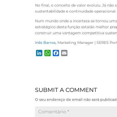
No final, o conceito de valor evoluiu. Já não 
sustentabilidade e continuidade operacional
Num mundo onde a incerteza se tornou uma 
estratégico desta função estarão melhor pr
construir uma vantagem
competitiva susten
Inês Barros
, Marketing Manager | SERES Por
L
W
F
E
i
h
a
m
n
a
c
a
k
t
e
i
e
s
b
l
d
A
o
SUBMIT A COMMENT
I
p
o
n
p
k
O seu endereço de email não será publicad