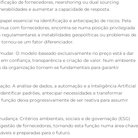
sificação de fornecedores,
nearshoring
ou
dual sourcing
nerabilidades e aumentar a capacidade de resposta.
apel essencial na identificação
e antecipação de riscos. Pela
tínua
com fornecedores, encontra-se numa posição privilegiada
es regulamentares a instabilidades geopolíticas ou problemas de
 tornou-se um fator diferenciador.
 mudar. O modelo baseado e
xclusivamente no preço está a dar
s em confiança, transparência e criação de valor. Num ambiente
os da organização tornam-se fundamentais para garantir
mação. A análise de dados, a
automação e a Inteligência Artificial
identificar padrões, antecipar necessidades e transformar
função deixa progressivamente de ser reativa para assumir
mudança. Critérios ambientais,
sociais e de governação (ESG)
e gestão de fornecedores, tornando esta função numa área-chav
áveis e preparadas para o futuro.