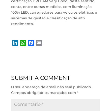
certificação BREEAM Very Good. Neste sentido,
conta, entre outras medidas, com iluminação
100% LED, carregadores para veículos elétricos e
sistemas de gestão e classificação de alto
rendimento.
L
W
F
E
i
h
a
m
n
a
c
a
k
t
e
i
e
s
b
l
d
A
o
SUBMIT A COMMENT
I
p
o
n
p
k
O seu endereço de email não será publicado.
Campos obrigatórios marcados com
*