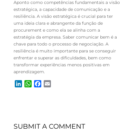
Aponto como competências fundamentais a visão
estratégica, a capacidade de comunicação e a
resiliência. A visão estratégica é crucial para ter
uma ideia clara e abrangente da função de
procurement e como ela se alinha com a
estratégia da empresa. Saber comunicar bem é a
chave para todo o processo de negociação. A
resiliência é muito importante para se conseguir
enfrentar e superar as dificuldades, bem como
transformar experiências menos positivas em
aprendizagem.
L
W
F
E
i
h
a
m
n
a
c
a
k
t
e
i
e
s
b
l
d
A
o
SUBMIT A COMMENT
I
p
o
n
p
k