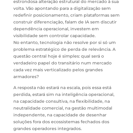
estrondosa
alteração estrutural do mercado à sua
volta.
Vão apontando para a digitalização sem
redefinir posicionamento
, c
riam plataformas sem
construir diferenciação
, f
alam de IA sem discutir
dependência operacional
, i
nvestem em
visibilidade sem controlar capacidade.
No
entanto,
tecnologia
não
resolve
por si só
um
problema estratégico de perda de relevância.
A
questão central hoje é simples: qual será o
verdadeiro
papel do transitário num mercado
cada vez mais verticalizado pelos grandes
armadores?
A resposta não estará
na escala,
po
is
essa está
perdida
, e
stará
sim
na inteligência operacional
,
n
a capacidade consultiva
, n
a flexibilidade
, n
a
neutralidade comercial
, n
a gestão multimodal
independente
, n
a capacidade de desenhar
soluções fora dos ecossistemas fechados dos
grandes operadores integrados.