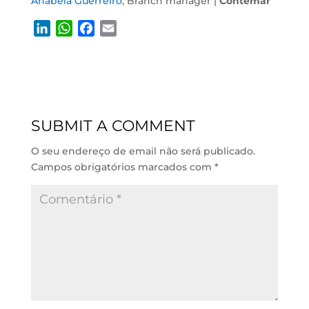
Anabela Guerreiro
, Branch manager |
Contemar
L
W
F
E
i
h
a
m
n
a
c
a
k
t
e
i
e
s
b
l
d
A
o
SUBMIT A COMMENT
I
p
o
n
p
k
O seu endereço de email não será publicado.
Campos obrigatórios marcados com
*