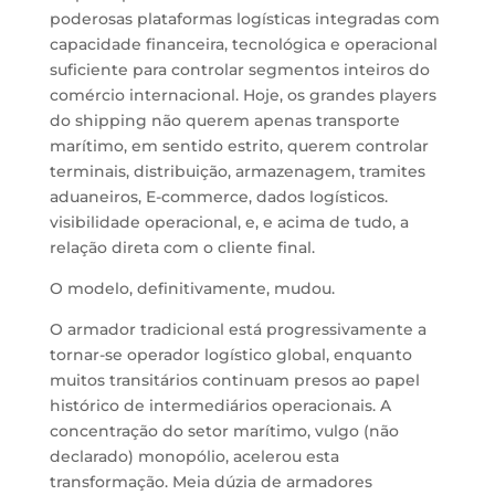
poderosas
plataformas logísticas integradas com
capacidade financeira, tecnológica e operacional
suficiente para controlar segmentos inteiros do
comércio internacional.
Hoje, os grandes
players
do shipping
não querem apenas tran
sporte
marítimo,
em
sentido estrito, q
uerem controlar
terminais
, d
istribuição
, a
rmazenagem
, tramites
aduaneiro
s,
E-commerce
, d
ados logísticos.
v
isibilidade operacional
, e
,
e
acima de tudo, a
relação direta com o cliente final.
O modelo,
definitivamente, mudou.
O armador tradicional está progressivamente a
tornar-se operador logístico global, enquanto
muitos transitários continuam presos ao papel
histórico de intermediários operacionais.
A
concentração do setor marítimo
, vulgo
(
não
declarado
)
monopólio,
acelerou esta
transformação.
Meia dúzia de armadore
s