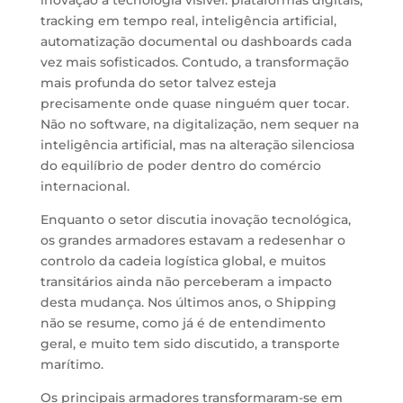
inovação a tecnologia visível: plataformas digitais,
tracking em tempo real, inteligência artificial,
automatização documental ou dashboards cada
vez mais sofisticados
. Contudo,
a transformação
mais profunda do setor
talvez
esteja
precisamente onde quase ninguém quer tocar.
Não no software
,
na digitalização
, n
em sequer na
inteligência
artificial,
m
as na alteração silenciosa
do equilíbrio de poder dentro do comércio
internacional.
E
nquanto o setor discutia inovação tecnológica,
os grandes armadores estavam a redesenhar o
controlo da cadeia logística global
, e
muitos
transitários ainda não perceberam a
impacto
d
esta
mudança.
Nos últimos anos, o
S
hipping
não se resume
, como já é de entendimento
geral, e muito tem sido discutido,
a
transporte
marítimo.
Os principais armadores transformaram-se em