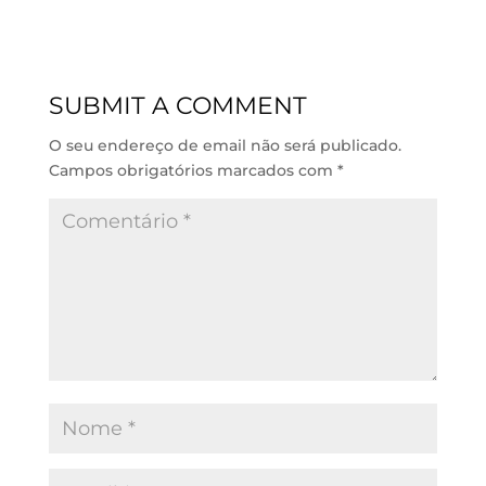
n
a
c
a
k
t
e
i
e
s
b
l
d
A
o
SUBMIT A COMMENT
I
p
o
n
p
k
O seu endereço de email não será publicado.
Campos obrigatórios marcados com
*