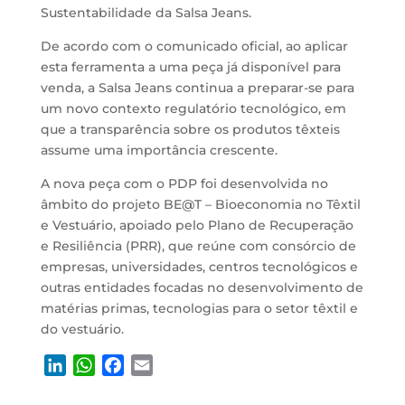
Sustentabilidade da Salsa Jeans.
De acordo com o comunicado oficial, ao aplicar
esta ferramenta a uma peça já disponível para
venda, a Salsa Jeans continua a preparar-se para
um novo contexto regulatório tecnológico, em
que a transparência sobre os produtos têxteis
assume uma importância crescente.
A nova peça com o PDP foi desenvolvida no
âmbito do projeto BE@T – Bioeconomia no Têxtil
e Vestuário, apoiado pelo Plano de Recuperação
e Resiliência (PRR), que reúne com consórcio de
empresas, universidades, centros tecnológicos e
outras entidades focadas no desenvolvimento de
matérias primas, tecnologias para o setor têxtil e
do vestuário.
L
W
F
E
i
h
a
m