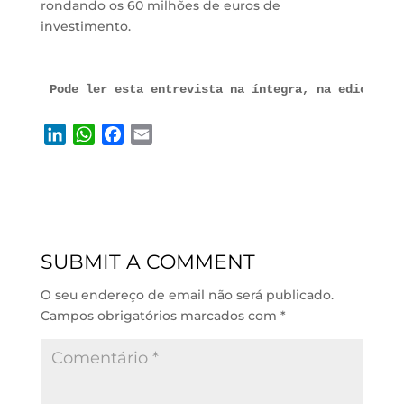
rondando os 60 milhões de euros de
investimento.
Pode ler esta entrevista na íntegra, na edição de
L
W
F
E
i
h
a
m
n
a
c
a
k
t
e
i
e
s
b
l
d
A
o
SUBMIT A COMMENT
I
p
o
n
p
k
O seu endereço de email não será publicado.
Campos obrigatórios marcados com
*