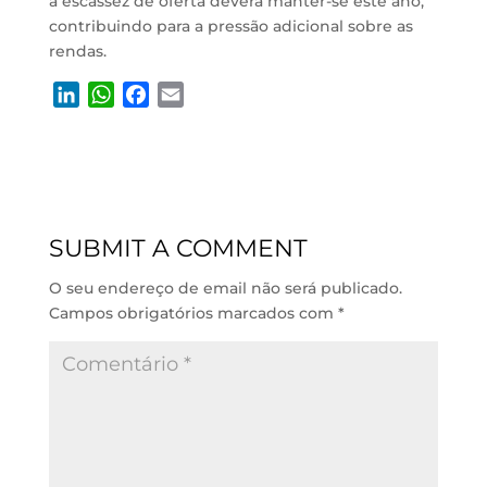
a escassez de oferta deverá manter-se este ano,
contribuindo para a pressão adicional sobre as
rendas.
L
W
F
E
i
h
a
m
n
a
c
a
k
t
e
i
e
s
b
l
d
A
o
SUBMIT A COMMENT
I
p
o
n
p
k
O seu endereço de email não será publicado.
Campos obrigatórios marcados com
*