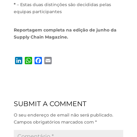
*
– Estas duas distinções são decididas pelas
equipas participantes
Reportagem completa na edição de junho da
Supply Chain Magazine.
L
W
F
E
i
h
a
m
n
a
c
a
k
t
e
i
e
s
b
l
d
A
o
SUBMIT A COMMENT
I
p
o
n
p
k
O seu endereço de email não será publicado.
Campos obrigatórios marcados com
*