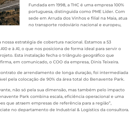
Fundada em 1998, a THC é uma empresa 100%
portuguesa, distinguida como PME Líder. Com
sede em Arruda dos Vinhos e filial na Maia, atua
no transporte rodoviário nacional e europeu,
 nossa estratégia de cobertura nacional. Estamos a 53
10 e à A1, o que nos posiciona de forma ideal para servir o
jeto. Esta instalação fecha o triângulo geográfico que
 afirma, em comunicado, o COO da empresa, Dinis Teixeira.
contrato de arrendamento de longa duração, foi intermediada
nsável pela colocação de 90% da área total do Benavente Park.
evante, não só pela sua dimensão, mas também pelo impacto
 Benavente Park combina escala, eficiência operacional e uma
ções que atraem empresas de referência para a região”,
iate no departamento de Industrial & Logistics da consultora