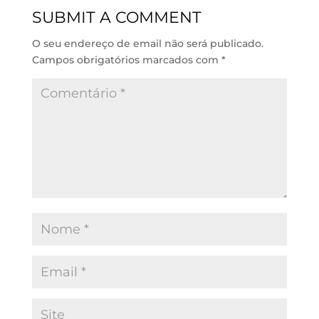
d
A
o
SUBMIT A COMMENT
I
p
o
n
p
k
O seu endereço de email não será publicado.
Campos obrigatórios marcados com
*