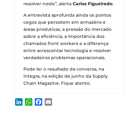
resolver nada”
, alerta
Carlos Figueiredo
.
A entrevista aprofunda ainda os pontos
cegos que persistem em armazéns e
áreas produtivas, a pressão do mercado
sobre a eficiência, a importância dos
chamados front workers e a diferença
entre acrescentar tecnologia e resolver
verdadeiros problemas operacionais.
Pode ler o resultado da conversa, na
íntegra, na edição de junho da Supply
Chain Magazine. Fique atento.
L
W
F
E
i
h
a
m
n
a
c
a
k
t
e
i
e
s
b
l