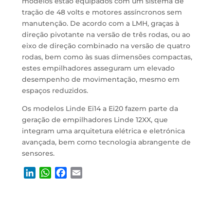
modelos estão equipados com um sistema de
tração de 48 volts e motores assíncronos sem
manutenção. De acordo com a LMH, graças à
direção pivotante na versão de três rodas, ou ao
eixo de direção combinado na versão de quatro
rodas, bem como às suas dimensões compactas,
estes empilhadores asseguram um elevado
desempenho de movimentação, mesmo em
espaços reduzidos.
Os modelos Linde Ei14 a Ei20 fazem parte da
geração de empilhadores Linde 12XX, que
integram uma arquitetura elétrica e eletrónica
avançada, bem como tecnologia abrangente de
sensores.
L
W
F
E
i
h
a
m
n
a
c
a
k
t
e
i