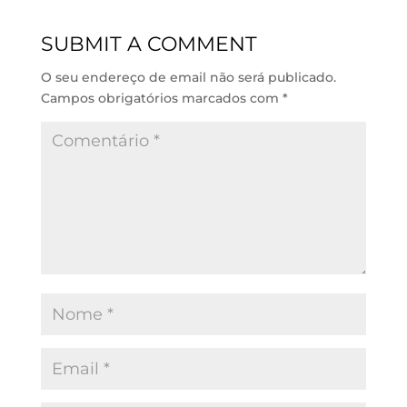
e
s
b
l
d
A
o
SUBMIT A COMMENT
I
p
o
n
p
k
O seu endereço de email não será publicado.
Campos obrigatórios marcados com
*