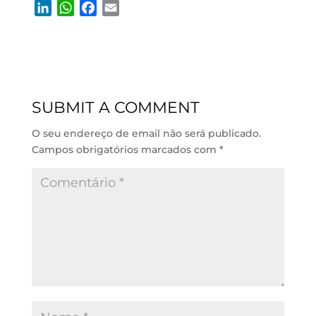
L
W
F
E
i
h
a
m
n
a
c
a
k
t
e
i
e
s
b
l
d
A
o
SUBMIT A COMMENT
I
p
o
n
p
k
O seu endereço de email não será publicado.
Campos obrigatórios marcados com
*