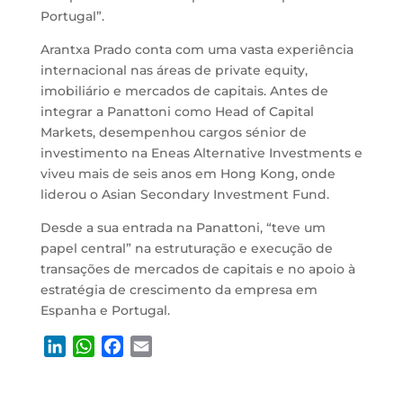
Portugal”.
Arantxa Prado conta com uma vasta experiência
internacional nas áreas de private equity,
imobiliário e mercados de capitais. Antes de
integrar a Panattoni como Head of Capital
Markets, desempenhou cargos sénior de
investimento na Eneas Alternative Investments e
viveu mais de seis anos em Hong Kong, onde
liderou o Asian Secondary Investment Fund.
Desde a sua entrada na Panattoni, “teve um
papel central” na estruturação e execução de
transações de mercados de capitais e no apoio à
estratégia de crescimento da empresa em
Espanha e Portugal.
L
W
F
E
i
h
a
m
n
a
c
a