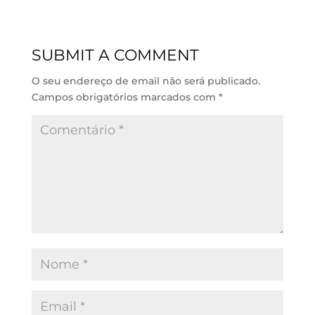
k
t
e
i
e
s
b
l
d
A
o
SUBMIT A COMMENT
I
p
o
n
p
k
O seu endereço de email não será publicado.
Campos obrigatórios marcados com
*