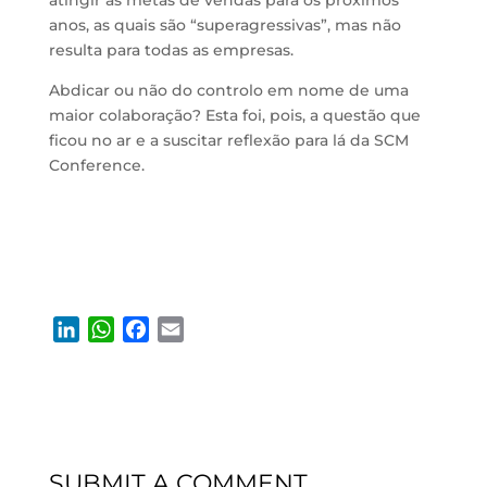
atingir as metas de vendas para os próximos
anos, as quais são “superagressivas”, mas não
resulta para todas as empresas.
Abdicar ou não do controlo em nome de uma
maior colaboração? Esta foi, pois, a questão que
ficou no ar e a suscitar reflexão para lá da SCM
Conference.
L
W
F
E
i
h
a
m
n
a
c
a
k
t
e
i
e
s
b
l
d
A
o
SUBMIT A COMMENT
I
p
o