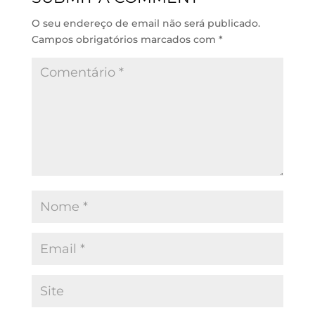
n
p
k
O seu endereço de email não será publicado.
Campos obrigatórios marcados com
*