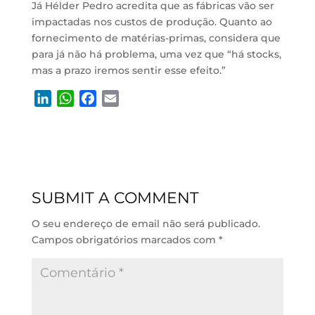
Já Hélder Pedro acredita que as fábricas vão ser
impactadas nos custos de produção. Quanto ao
fornecimento de matérias-primas, considera que
para já não há problema, uma vez que “há stocks,
mas a prazo iremos sentir esse efeito.”
L
W
F
E
i
h
a
m
n
a
c
a
k
t
e
i
e
s
b
l
d
A
o
SUBMIT A COMMENT
I
p
o
n
p
k
O seu endereço de email não será publicado.
Campos obrigatórios marcados com
*