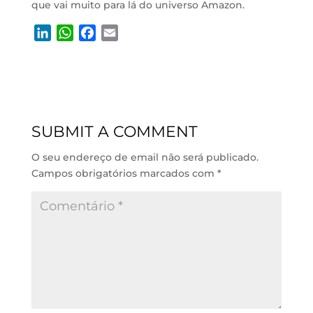
que vai muito para lá do universo Amazon.
L
W
F
E
i
h
a
m
n
a
c
a
k
t
e
i
e
s
b
l
d
A
o
SUBMIT A COMMENT
I
p
o
n
p
k
O seu endereço de email não será publicado.
Campos obrigatórios marcados com
*