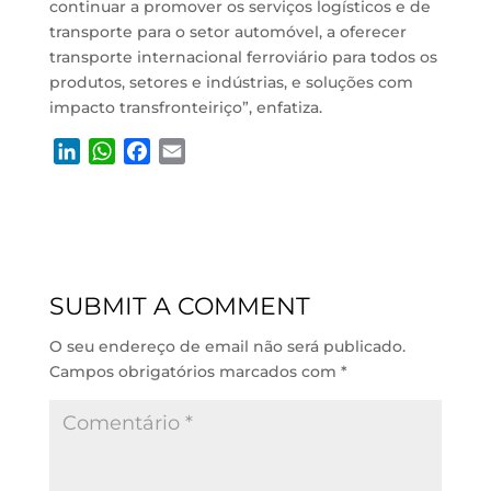
continuar a promover os serviços logísticos e de
transporte para o setor automóvel, a oferecer
transporte internacional ferroviário para todos os
produtos, setores e indústrias, e soluções com
impacto transfronteiriço”, enfatiza.
L
W
F
E
i
h
a
m
n
a
c
a
k
t
e
i
e
s
b
l
d
A
o
SUBMIT A COMMENT
I
p
o
n
p
k
O seu endereço de email não será publicado.
Campos obrigatórios marcados com
*