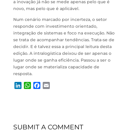
a inovação já não se mede apenas pelo que é
novo, mas pelo que é aplicável.
Num cenário marcado por incerteza, o setor
responde com investimento orientado,
integração de sistemas e foco na execução. Não
se trata de acompanhar tendências. Trata-se de
decidir. E é talvez essa a principal leitura desta
edição. A intralogística deixou de ser apenas o
lugar onde se ganha eficiência. Passou a ser o
lugar onde se materializa capacidade de
resposta.
L
W
F
E
i
h
a
m
n
a
c
a
k
t
e
i
e
s
b
l
d
A
o
SUBMIT A COMMENT
I
p
o