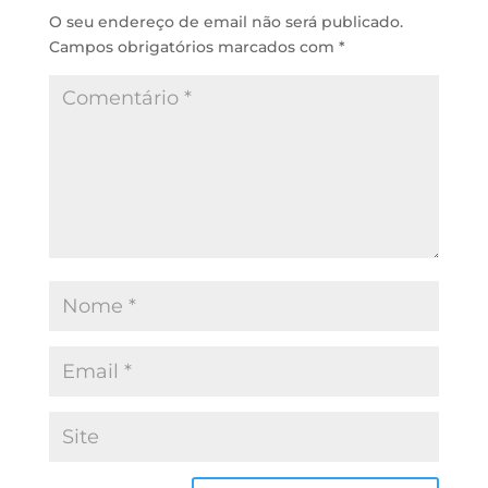
n
p
k
O seu endereço de email não será publicado.
Campos obrigatórios marcados com
*