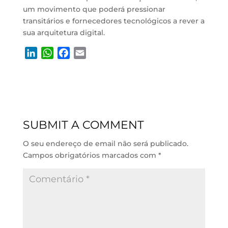
um movimento que poderá pressionar
transitários e fornecedores tecnológicos a rever a
sua arquitetura digital.
L
W
F
E
i
h
a
m
n
a
c
a
k
t
e
i
e
s
b
l
d
A
o
SUBMIT A COMMENT
I
p
o
n
p
k
O seu endereço de email não será publicado.
Campos obrigatórios marcados com
*