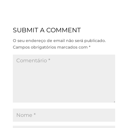
n
a
c
a
k
t
e
i
e
s
b
l
d
A
o
SUBMIT A COMMENT
I
p
o
n
p
k
O seu endereço de email não será publicado.
Campos obrigatórios marcados com
*