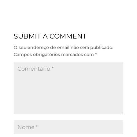
i
h
a
m
n
a
c
a
k
t
e
i
e
s
b
l
d
A
o
SUBMIT A COMMENT
I
p
o
n
p
k
O seu endereço de email não será publicado.
Campos obrigatórios marcados com
*