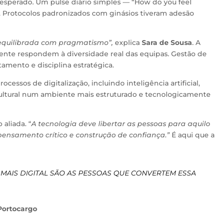
 esperado. Um pulse diário simples — “How do you feel
 Protocolos padronizados com ginásios tiveram adesão
r equilibrada com pragmatismo”,
explica
Sara de Sousa
. A
ramente respondem à diversidade real das equipas. Gestão de
tamento e disciplina estratégica.
essos de digitalização, incluindo inteligência artificial,
cultural num ambiente mais estruturado e tecnologicamente
 aliada. “
A tecnologia deve libertar as pessoas para aquilo
pensamento crítico e construção de confiança.”
É aqui que a
A MAIS DIGITAL SÃO AS PESSOAS QUE CONVERTEM ESSA
Portocargo