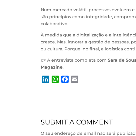
Num mercado volátil, processos evoluem e
são princípios como integridade, compromis
colaborativo.
À medida que a digitalização e a inteligênci
cresce. Mas, ignorar a gestão de pessoas,
ou cultura. Porque, no final, a logística co
👉 A entrevista completa com
Sara de Sou
Magazine
.
L
W
F
E
i
h
a
m
n
a
c
a
k
t
e
i
e
s
b
l
d
A
o
SUBMIT A COMMENT
I
p
o
n
p
k
O seu endereço de email não será publicad