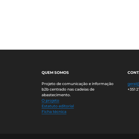
QUEM SOMOS
CONT
Projeto de comunicação e informação
geral
b2b centrado nas cadeias de
+351 2
abastecimento.
O projeto
Estatuto editorial
Ficha técnica