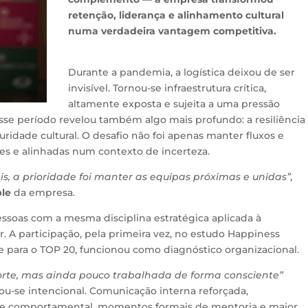
retenção, liderança e alinhamento cultural
numa verdadeira vantagem competitiva.
Durante a pandemia, a logística deixou de ser
invisível. Tornou-se infraestrutura crítica,
altamente exposta e sujeita a uma pressão
esse período revelou também algo mais profundo: a resiliência
idade cultural. O desafio não foi apenas manter fluxos e
tes e alinhadas num contexto de incerteza.
, a prioridade foi manter as equipas próximas e unidas”,
ple
da empresa.
 pessoas com a mesma disciplina estratégica aplicada à
. A participação, pela primeira vez, no estudo
Happiness
para o TOP 20, funcionou como diagnóstico organizacional.
rte, mas ainda pouco trabalhada de forma consciente”
nou-se intencional. Comunicação interna reforçada,
 e comportamental, momentos formais de mentoria e maior