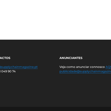
ACTOS
ANUNCIANTES
@supplychainmagazine.pt
Veja como anunciar connosco
AQU
1 049 90 74
publicidade@supplychainmagazin