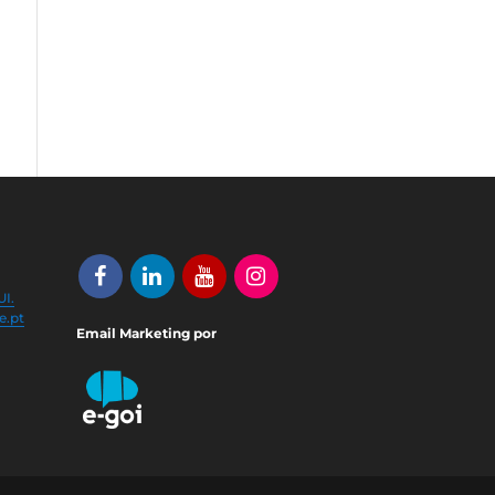
I.
e.pt
Email Marketing por