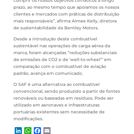
cumprir os nossos objetivos climáticos a longo
prazo, ao mesmo tempo que apoiamos os nossos
clientes e mercados com práticas de distribuição
mais responsáveis”, afirma Aimee Kelly, diretora
de sustentabilidade da Bentley Motors.
Desde a introdução deste combustível
sustentável nas operações de carga aérea da
marca, foram alcançadas “reduções substanciais
de emissões de CO2 e de ‘well-to-wheel'” em
comparação com o combustível de aviação
padrão, avança em comunicado.
O SAF é uma alternativa ao combustível
convencional, sendo produzido a partir de fontes
renováveis ou baseadas em resíduos. Pode ser
utilizado em aeronaves e infraestruturas
portuárias existentes sem necessidade de
modificações.
L
W
F
E