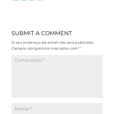
i
h
a
m
n
a
c
a
k
t
e
i
e
s
b
l
d
A
o
SUBMIT A COMMENT
I
p
o
n
p
k
O seu endereço de email não será publicado.
Campos obrigatórios marcados com
*