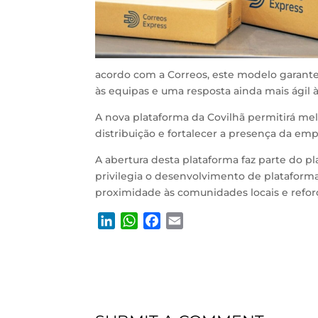
acordo com a Correos, este modelo garante 
às equipas e uma resposta ainda mais ágil à
A nova plataforma da Covilhã permitirá me
distribuição e fortalecer a presença da emp
A abertura desta plataforma faz parte do 
privilegia o desenvolvimento de plataform
proximidade às comunidades locais e refor
L
W
F
E
i
h
a
m
n
a
c
a
k
t
e
i
e
s
b
l
d
A
o