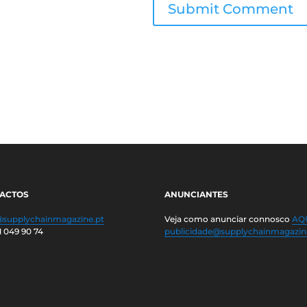
ACTOS
ANUNCIANTES
@supplychainmagazine.pt
Veja como anunciar connosco
AQU
1 049 90 74
publicidade@supplychainmagazin