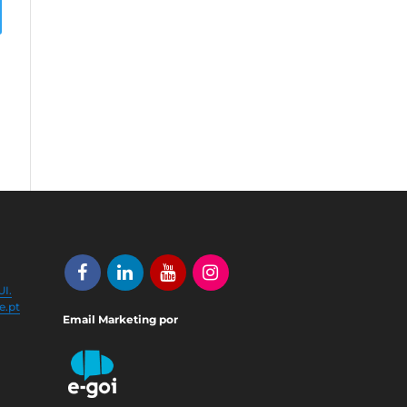
I.
e.pt
Email Marketing por