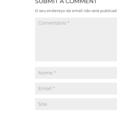
SUBMIT A COMMENT
I
p
o
n
p
k
O seu endereço de email não será publicad