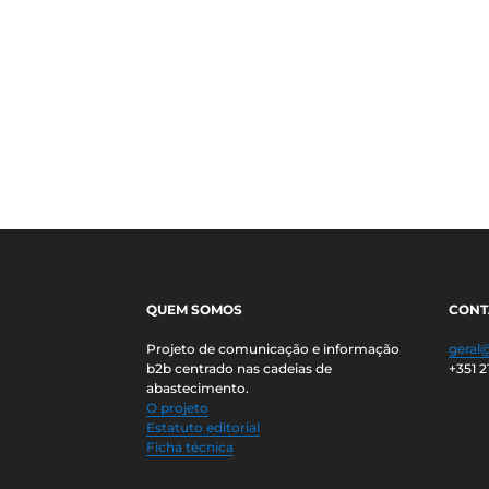
QUEM SOMOS
CONT
Projeto de comunicação e informação
geral
b2b centrado nas cadeias de
+351 2
abastecimento.
O projeto
Estatuto editorial
Ficha técnica