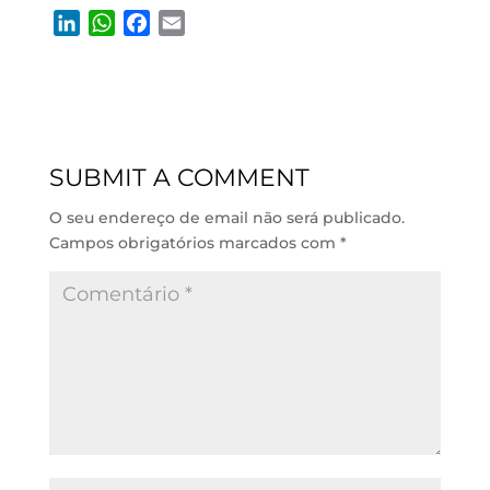
L
W
F
E
i
h
a
m
n
a
c
a
k
t
e
i
e
s
b
l
d
A
o
SUBMIT A COMMENT
I
p
o
n
p
k
O seu endereço de email não será publicado.
Campos obrigatórios marcados com
*