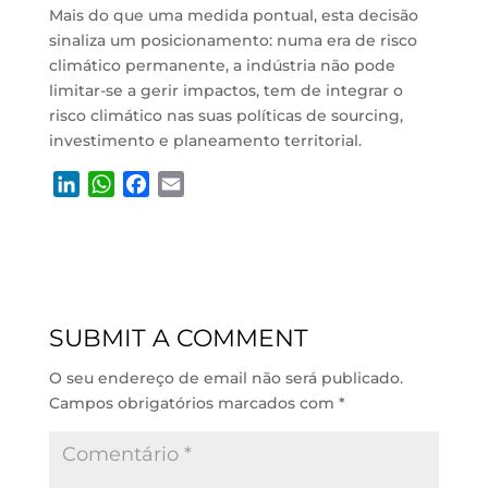
Mais do que uma medida pontual, esta decisão
sinaliza um posicionamento: numa era de risco
climático permanente, a indústria não pode
limitar-se a gerir impactos, tem de integrar o
risco climático nas suas políticas de sourcing,
investimento e planeamento territorial.
L
W
F
E
i
h
a
m
n
a
c
a
k
t
e
i
e
s
b
l
d
A
o
SUBMIT A COMMENT
I
p
o
n
p
k
O seu endereço de email não será publicado.
Campos obrigatórios marcados com
*