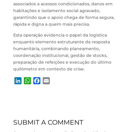
associados a acessos condicionados, danos em
habitações e isolamento social agravado,
garantindo que o apoio chega de forma segura,
rápida e digna a quem mais precisa.
Esta operação evidencia o papel da logística
enquanto elemento estruturante da resposta
humanitária, combinando planeamento,
coordenação institucional, gestão de stocks,
preparação de refeições e execução do último
quilómetro em contexto de crise.
L
W
F
E
i
h
a
m
n
a
c
a
k
t
e
i
e
s
b
l
d
A
o
SUBMIT A COMMENT
I
p
o
n
p
k