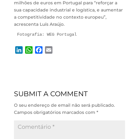
milhões de euros em Portugal para “reforçar a
sua capacidade industrial e logística, e aumentar
a competitividade no contexto europeu”,
acrescenta Luís Araújo.
Fotografia: WEG Portugal
L
W
F
E
i
h
a
m
n
a
c
a
k
t
e
i
e
s
b
l
d
A
o
SUBMIT A COMMENT
I
p
o
n
p
k
O seu endereço de email não será publicado.
Campos obrigatórios marcados com
*