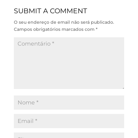
d
A
o
SUBMIT A COMMENT
I
p
o
n
p
k
O seu endereço de email não será publicado.
Campos obrigatórios marcados com
*