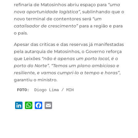
refinaria de Matosinhos abriu espaço para
“uma
nova oportunidade logística”
, sublinhando que o
novo terminal de contentores será
“um
catalisador de crescimento”
para a região e para
o país.
Apesar das críticas e das reservas já manifestadas
pela autarquia de Matosinhos, o Governo reforça
que Leixões
“não é apenas um porto local, é o
porto do Norte”. “Temos um plano ambicioso e
resiliente, e vamos cumpri-lo a tempo e horas”
,
garantiu o ministro.
FOTO:
  Diogo Lima / MIH
L
W
F
E
i
h
a
m
n
a
c
a
k
t
e
i
e
s
b
l