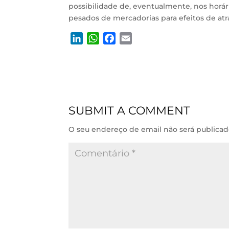
possibilidade de, eventualmente, nos horár
pesados de mercadorias para efeitos de at
L
W
F
E
i
h
a
m
n
a
c
a
k
t
e
i
e
s
b
l
d
A
o
SUBMIT A COMMENT
I
p
o
n
p
k
O seu endereço de email não será publicad