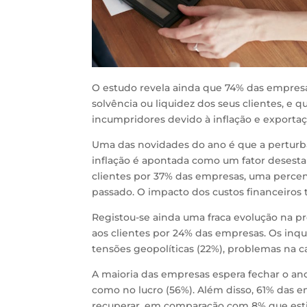
O estudo revela ainda que 74% das empresa
solvência ou liquidez dos seus clientes, e 
incumpridores devido à inflação e exportaç
Uma das novidades do ano é que a pertur
inflação é apontada como um fator desest
clientes por 37% das empresas, uma perc
passado. O impacto dos custos financeiro
Registou-se ainda uma fraca evolução na 
aos clientes por 24% das empresas. Os inq
tensões geopolíticas (22%), problemas na ca
A maioria das empresas espera fechar o an
como no lucro (56%). Além disso, 61% das
recuperar, em comparação com 8% que est