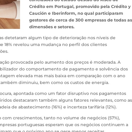
Crédito em Portugal, promovido pela Crédito y
Caución e Iberinform, no qual participaram
gestores de cerca de 300 empresas de todas as
dimensões e setores.
s detetaram algum tipo de deterioração nos níveis de
que 18% revelou uma mudança no perfil dos clientes
ões.
bação provocada pelo aumento dos preços é moderada. A
abilizador do comportamento de pagamento e solvência dos
entagem elevada mas mais baixa em comparação com o ano
s também diminuiu, bem como os custos de energia.
procura, apontada como um fator disruptivo nos pagamentos
uiridos destacaram também alguns fatores relevantes, como a
deia de abastecimento (16%) e incerteza tarifária (12%).
o com crescimentos, tanto no volume de negócios (57%),
 empresas portuguesas esperam que os negócios continuem a
imam que o próximo ano se gere menos receitas.