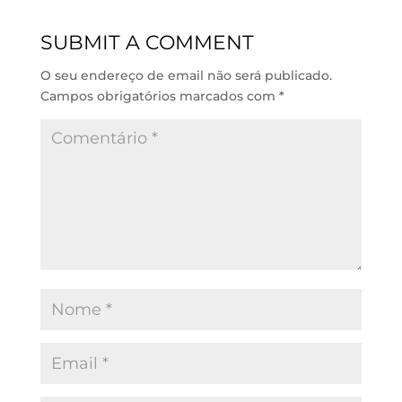
e
s
b
l
d
A
o
SUBMIT A COMMENT
I
p
o
n
p
k
O seu endereço de email não será publicado.
Campos obrigatórios marcados com
*