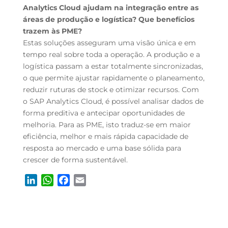
Analytics Cloud ajudam na integração entre as
áreas de produção e logística? Que benefícios
trazem às PME?
Estas soluções asseguram uma visão única e em
tempo real sobre toda a operação. A produção e a
logística passam a estar totalmente sincronizadas,
o que permite ajustar rapidamente o planeamento,
reduzir ruturas de stock e otimizar recursos. Com
o SAP Analytics Cloud, é possível analisar dados de
forma preditiva e antecipar oportunidades de
melhoria. Para as PME, isto traduz-se em maior
eficiência, melhor e mais rápida capacidade de
resposta ao mercado e uma base sólida para
crescer de forma sustentável.
L
W
F
E
i
h
a
m
n
a
c
a
k
t
e
i