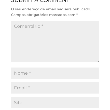
SUBMIT A COMMENT
I
p
o
n
p
k
O seu endereço de email não será publicado.
Campos obrigatórios marcados com
*