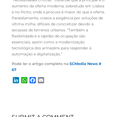
“necessidades críticas”. Defende que a principal é o
aumento da oferta moderna, sobretudo em Lisboa
e no Porto, onde a procura é maior do que a oferta.
Paralelamente, cresce a exigência por soluções de
última milha, difíceis de concretizar devido à
escassez de terrenos urbanos. “Também a
flexibilidade e a rapidez de ocupação são
essenciais, assim como a modernização
tecnológica dos armazéns para responder à
automação e digitalização.”
Pode ler o artigo completo na
SCMedia News #
67
L
W
F
E
i
h
a
m
n
a
c
a
k
t
e
i
e
s
b
l
d
A
o