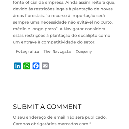
fonte oficial da empresa. Ainda assim reitera que,
devido às restrições legais à plantação de novas
áreas florestais, “o recurso à importação será
sempre uma necessidade não evitável no curto,
médio e longo prazo”. A Navigator considera
estas restrições à plantação do eucalipto como
um entrave à competitividade do setor.
Fotografia: The Navigator Company
L
W
F
E
i
h
a
m
n
a
c
a
k
t
e
i
e
s
b
l
d
A
o
SUBMIT A COMMENT
I
p
o
n
p
k
O seu endereço de email não será publicado.
Campos obrigatórios marcados com
*