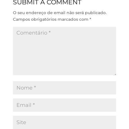
SUBMIT A COMMENT
I
p
o
n
p
k
O seu endereço de email não será publicado.
Campos obrigatórios marcados com
*