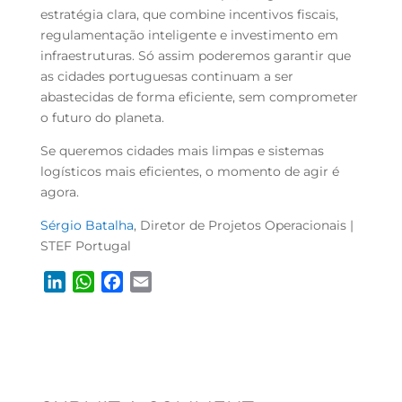
estratégia clara, que combine incentivos fiscais,
regulamentação inteligente e investimento em
infraestruturas. Só assim poderemos garantir que
as cidades portuguesas continuam a ser
abastecidas de forma eficiente, sem comprometer
o futuro do planeta.
Se queremos cidades mais limpas e sistemas
logísticos mais eficientes, o momento de agir é
agora.
Sérgio Batalha
,
Diretor de Projetos Operacionais |
STEF Portugal
L
W
F
E
i
h
a
m
n
a
c
a
k
t
e
i
e
s
b
l
d
A
o