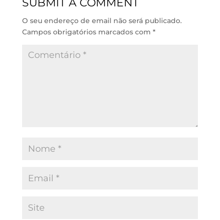
SUBMIT A COMMENT
I
p
o
n
p
k
O seu endereço de email não será publicado.
Campos obrigatórios marcados com
*