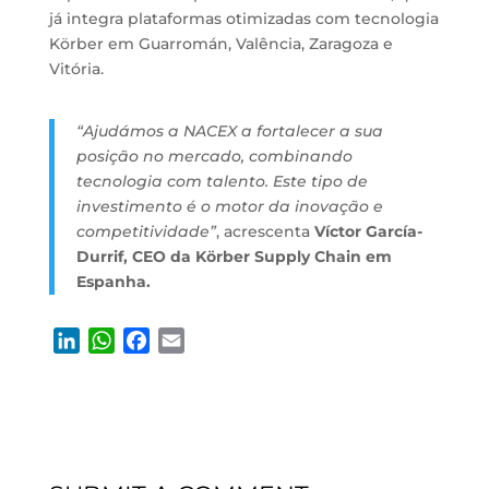
já integra plataformas otimizadas com tecnologia
Körber em Guarromán, Valência, Zaragoza e
Vitória.
“Ajudámos a NACEX a fortalecer a sua
posição no mercado, combinando
tecnologia com talento. Este tipo de
investimento é o motor da inovação e
competitividade”
, acrescenta
Víctor García-
Durrif, CEO da Körber Supply Chain em
Espanha.
L
W
F
E
i
h
a
m
n
a
c
a
k
t
e
i
e
s
b
l
d
A
o