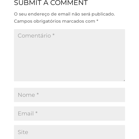
SUBMIT A COMMENT
I
p
o
n
p
k
O seu endereço de email não será publicado.
Campos obrigatórios marcados com
*