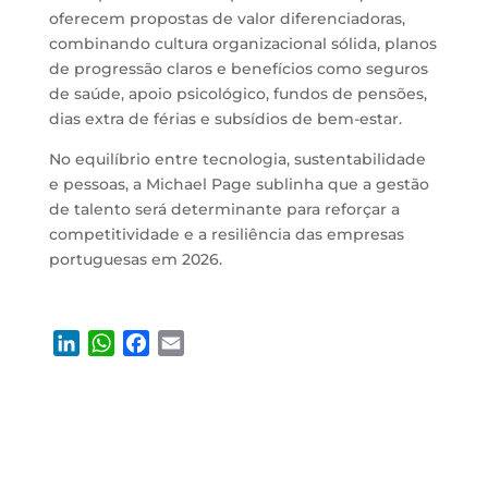
oferecem propostas de valor diferenciadoras,
combinando cultura organizacional sólida, planos
de progressão claros e benefícios como seguros
de saúde, apoio psicológico, fundos de pensões,
dias extra de férias e subsídios de bem-estar.
No equilíbrio entre tecnologia, sustentabilidade
e pessoas, a Michael Page sublinha que a gestão
de talento será determinante para reforçar a
competitividade e a resiliência das empresas
portuguesas em 2026.
L
W
F
E
i
h
a
m
n
a
c
a
k
t
e
i
e
s
b
l
d
A
o