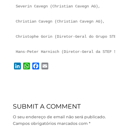
Severin Cavegn (Christian Cavegn AG),
Christian Cavegn (Christian Cavegn AG),
Christophe Gorin (Diretor-Geral do Grupo STEF Eur
Hans-Peter Harnisch (Diretor-Geral da STEF Suíça)
L
W
F
E
i
h
a
m
n
a
c
a
k
t
e
i
e
s
b
l
d
A
o
SUBMIT A COMMENT
I
p
o
n
p
k
O seu endereço de email não será publicado.
Campos obrigatórios marcados com
*