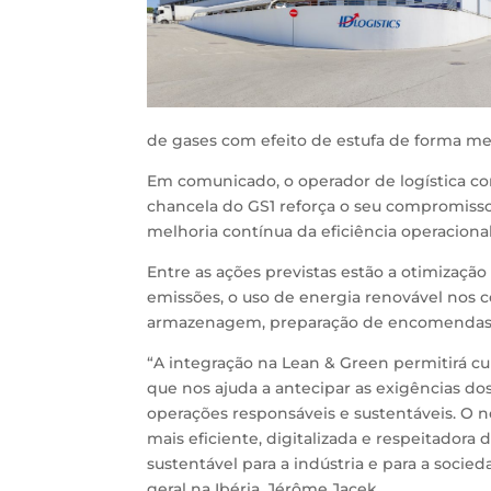
de gases com efeito de estufa de forma men
Em comunicado, o operador de logística co
chancela do GS1 reforça o seu compromiss
melhoria contínua da eficiência operaciona
Entre as ações previstas estão a otimização 
emissões, o uso de energia renovável nos ce
armazenagem, preparação de encomendas e
“A integração na Lean & Green permitirá 
que nos ajuda a antecipar as exigências do
operações responsáveis e sustentáveis. O 
mais eficiente, digitalizada e respeitador
sustentável para a indústria e para a soci
geral na Ibéria, Jérôme Jacek.