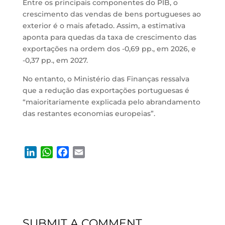
Entre os principais componentes do PIB, o
crescimento das vendas de bens portugueses ao
exterior é o mais afetado. Assim, a estimativa
aponta para quedas da taxa de crescimento das
exportações na ordem dos -0,69 pp., em 2026, e
-0,37 pp., em 2027.
No entanto, o Ministério das Finanças ressalva
que a redução das exportações portuguesas é
“maioritariamente explicada pelo abrandamento
das restantes economias europeias”.
L
W
F
E
i
h
a
m
n
a
c
a
k
t
e
i
e
s
b
l
d
A
o
SUBMIT A COMMENT
I
p
o