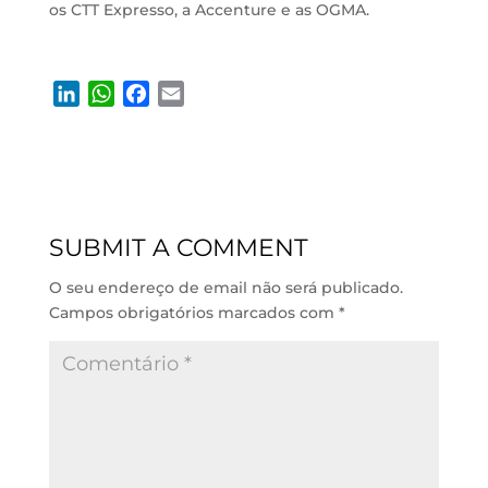
os CTT Expresso, a Accenture e as OGMA.
L
W
F
E
i
h
a
m
n
a
c
a
k
t
e
i
e
s
b
l
d
A
o
SUBMIT A COMMENT
I
p
o
n
p
k
O seu endereço de email não será publicado.
Campos obrigatórios marcados com
*