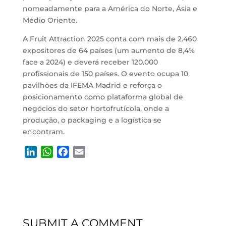
nomeadamente para a América do Norte, Ásia e
Médio Oriente.
A Fruit Attraction 2025 conta com mais de 2.460
expositores de 64 países (um aumento de 8,4%
face a 2024) e deverá receber 120.000
profissionais de 150 países. O evento ocupa 10
pavilhões da IFEMA Madrid e reforça o
posicionamento como plataforma global de
negócios do setor hortofrutícola, onde a
produção, o packaging e a logística se
encontram.
L
W
F
E
i
h
a
m
n
a
c
a
k
t
e
i
e
s
b
l
d
A
o
SUBMIT A COMMENT
I
p
o