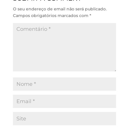
n
p
k
O seu endereço de email não será publicado.
Campos obrigatórios marcados com
*