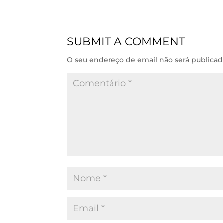
k
t
e
i
e
s
b
l
d
A
o
SUBMIT A COMMENT
I
p
o
n
p
k
O seu endereço de email não será publicad