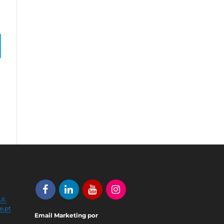
I.
e.pt
Email Marketing por