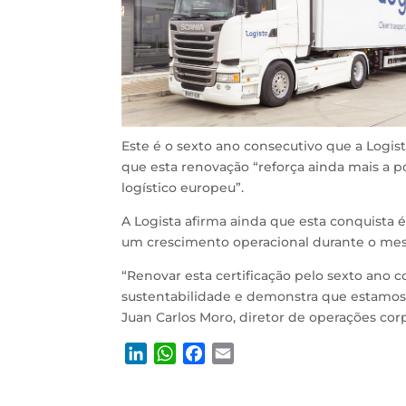
Este é o sexto ano consecutivo que a Logis
que esta renovação “reforça ainda mais a 
logístico europeu”.
A Logista afirma ainda que esta conquista 
um crescimento operacional durante o me
“Renovar esta certificação pelo sexto ano
sustentabilidade e demonstra que estamos a
Juan Carlos Moro, diretor de operações corp
L
W
F
E
i
h
a
m
n
a
c
a