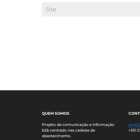
QUEM SOMOS
CONT
Projeto de comunicação e informação
geral
b2b centrado nas cadeias de
+351 2
abastecimento.