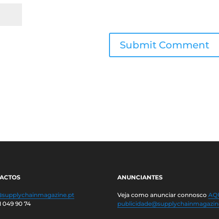
ACTOS
ANUNCIANTES
@supplychainmagazine.pt
Veja como anunciar connosco
AQU
1 049 90 74
publicidade@supplychainmagazin