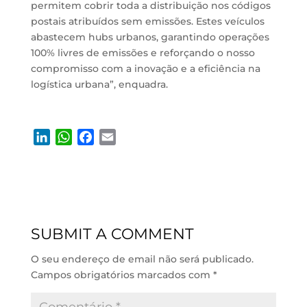
permitem cobrir toda a distribuição nos códigos
postais atribuídos sem emissões. Estes veículos
abastecem hubs urbanos, garantindo operações
100% livres de emissões e reforçando o nosso
compromisso com a inovação e a eficiência na
logística urbana”, enquadra.
L
W
F
E
i
h
a
m
n
a
c
a
k
t
e
i
e
s
b
l
d
A
o
SUBMIT A COMMENT
I
p
o
n
p
k
O seu endereço de email não será publicado.
Campos obrigatórios marcados com
*