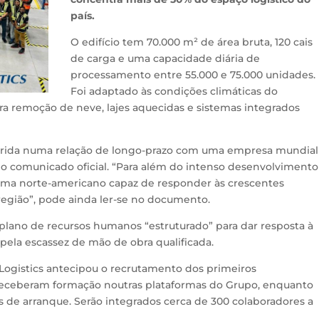
país.
O edifício tem 70.000 m² de área bruta, 120 cais
de carga e uma capacidade diária de
processamento entre 55.000 e 75.000 unidades.
Foi adaptado às condições climáticas do
 remoção de neve, lajes aquecidas e sistemas integrados
serida numa relação de longo-prazo com uma empresa mundial
o comunicado oficial. “Para além do intenso desenvolvimento
ma norte-americano capaz de responder às crescentes
região”, pode ainda ler-se no documento.
lano de recursos humanos “estruturado” para dar resposta à
ela escassez de mão de obra qualificada.
 Logistics antecipou o recrutamento dos primeiros
 receberam formação noutras plataformas do Grupo, enquanto
es de arranque. Serão integrados cerca de 300 colaboradores a