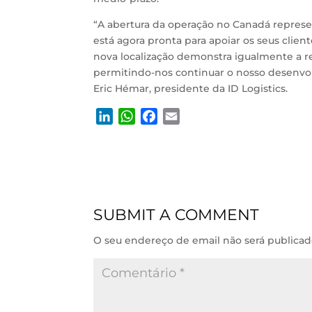
“A abertura da operação no Canadá represe
está agora pronta para apoiar os seus clie
nova localização demonstra igualmente a re
permitindo-nos continuar o nosso desenvol
Eric Hémar, presidente da ID Logistics.
L
W
F
E
i
h
a
m
n
a
c
a
k
t
e
i
e
s
b
l
d
A
o
SUBMIT A COMMENT
I
p
o
n
p
k
O seu endereço de email não será publicad