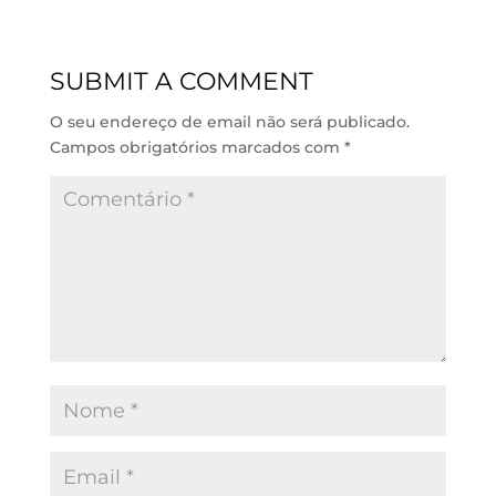
k
t
e
i
e
s
b
l
d
A
o
SUBMIT A COMMENT
I
p
o
n
p
k
O seu endereço de email não será publicado.
Campos obrigatórios marcados com
*