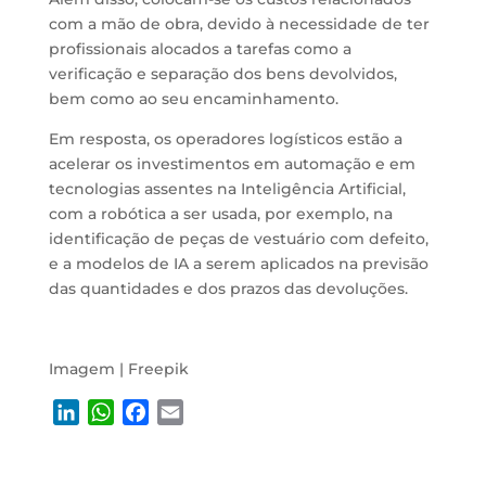
com a mão de obra, devido à necessidade de ter
profissionais alocados a tarefas como a
verificação e separação dos bens devolvidos,
bem como ao seu encaminhamento.
Em resposta, os operadores logísticos estão a
acelerar os investimentos em automação e em
tecnologias assentes na Inteligência Artificial,
com a robótica a ser usada, por exemplo, na
identificação de peças de vestuário com defeito,
e a modelos de IA a serem aplicados na previsão
das quantidades e dos prazos das devoluções.
Imagem | Freepik
L
W
F
E
i
h
a
m
n
a
c
a